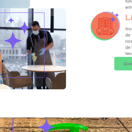
fun
ent
L
Nos
de 
nos
de 
ten
Qui