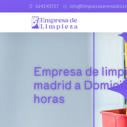
624243727
info@limpiezasenmadrid.
Empresa de limp
madrid a Domicil
horas