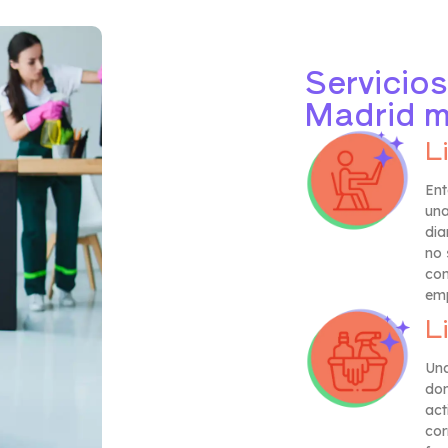
Servicio
Madrid m
L
Ent
una
dia
no 
con
em
L
Una
don
act
cor