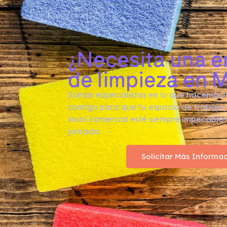
¿Necesita una 
de limpieza en 
Somos especialistas en lo que hacemos
contigo para que tu espacio de trabajo
local comercial esté siempre impecable 
jornada.
Solicitar Más Informa