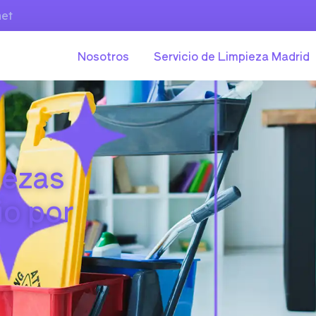
net
Nosotros
Servicio de Limpieza Madrid
iezas
io por