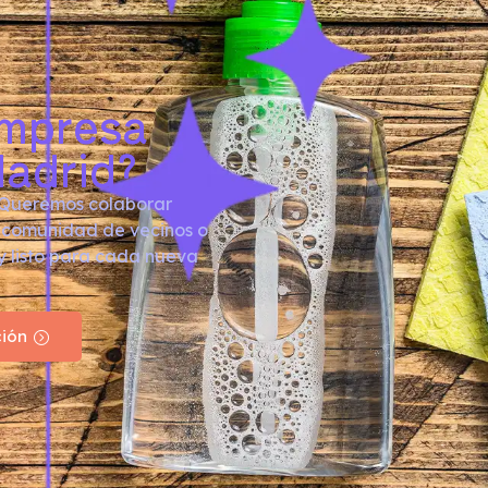
empresa
Madrid?
. Queremos colaborar
, comunidad de vecinos o
y listo para cada nueva
ción