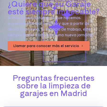
¿Quiere que su Garaje
esté siempre impecable?
Somos Especialistas en lo que hacemos.
queremos trabajar contigo y que a partir de
ahora tu parking, tu espacio de trabajo, esté
siempre limpio y listo para una nueva jornada.
Llamar para conocer más el servicio
Preguntas frecuentes
sobre la limpieza de
garajes en Madrid